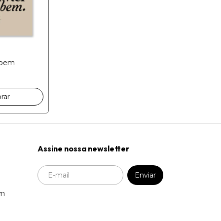
 bem
Assine nossa newsletter
om