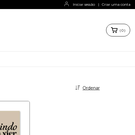
Iniciar sessão
|
Criar uma conta
(
0
)
Ordenar