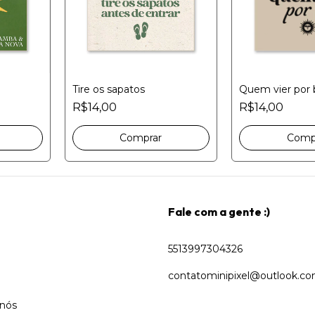
Tire os sapatos
Quem vier por
R$14,00
R$14,00
Fale com a gente :)
5513997304326
contatominipixel@outlook.c
 nós