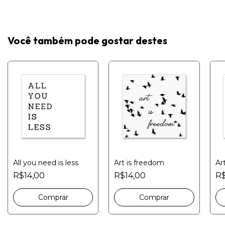
Você também pode gostar destes
All you need is less
Art is freedom
Ar
R$14,00
R$14,00
R$