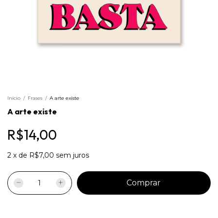
Início
/
Frases
/
A arte existe
A arte existe
R$14,00
2
x
de
R$7,00
sem juros