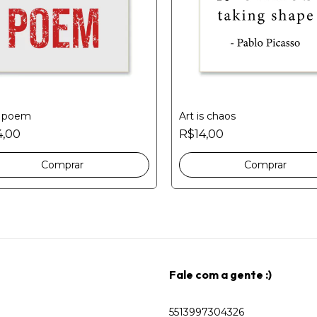
a poem
Art is chaos
4,00
R$14,00
Fale com a gente :)
5513997304326