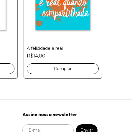
A felicidade é real
R$14,00
Allow your
R$14,00
Assine nossa newsletter