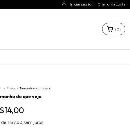
Iniciar sessão
|
Criar uma conta
(
0
)
io
/
Frases
/
Tamanho do que vejo
manho do que vejo
$14,00
x
de
R$7,00
sem juros